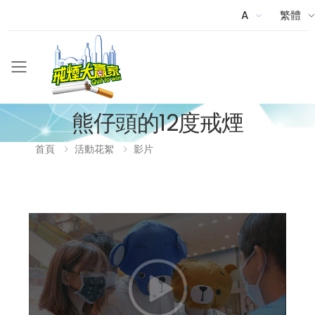
A
繁體
Menu
熊仔頭的12度戒煙
首頁
活動花絮
影片