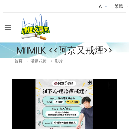
A
繁體
Menu
MilMILK <<阿京又戒煙>>
首頁
活動花絮
影片