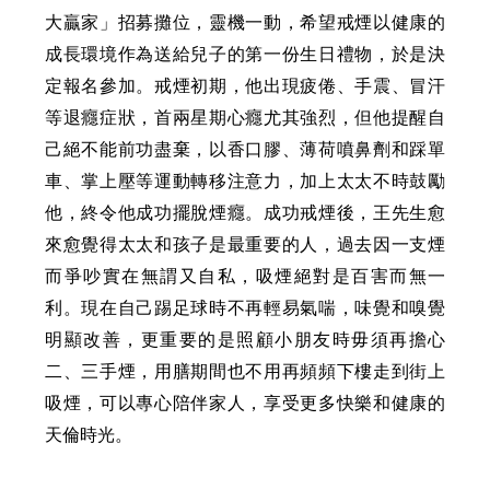
大贏家」招募攤位，靈機一動，希望戒煙以健康的
成長環境作為送給兒子的第一份生日禮物，於是決
定報名參加。戒煙初期，他出現疲倦、手震、冒汗
等退癮症狀，首兩星期心癮尤其強烈，但他提醒自
己絕不能前功盡棄，以香口膠、薄荷噴鼻劑和踩單
車、掌上壓等運動轉移注意力，加上太太不時鼓勵
他，終令他成功擺脫煙癮。成功戒煙後，王先生愈
來愈覺得太太和孩子是最重要的人，過去因一支煙
而爭吵實在無謂又自私，吸煙絕對是百害而無一
利。現在自己踢足球時不再輕易氣喘，味覺和嗅覺
明顯改善，更重要的是照顧小朋友時毋須再擔心
二、三手煙，用膳期間也不用再頻頻下樓走到街上
吸煙，可以專心陪伴家人，享受更多快樂和健康的
天倫時光。