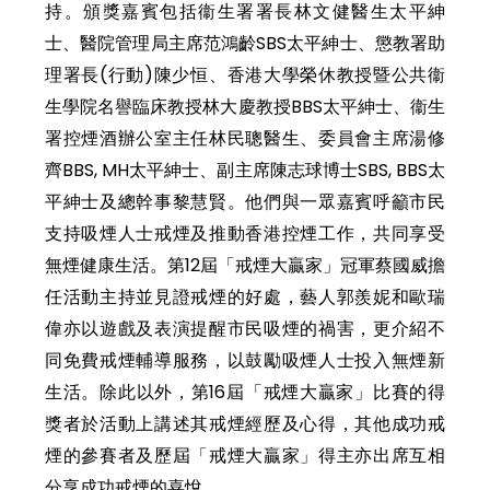
持。頒獎嘉賓包括衞生署署長林文健醫生太平紳
士、醫院管理局主席范鴻齡SBS太平紳士、懲教署助
理署長(行動)陳少恒、香港大學榮休教授暨公共衞
生學院名譽臨床教授林大慶教授BBS太平紳士、衞生
署控煙酒辦公室主任林民聰醫生、委員會主席湯修
齊BBS, MH太平紳士、副主席陳志球博士SBS, BBS太
平紳士及總幹事黎慧賢。他們與一眾嘉賓呼籲市民
支持吸煙人士戒煙及推動香港控煙工作，共同享受
無煙健康生活。第12屆「戒煙大贏家」冠軍蔡國威擔
任活動主持並見證戒煙的好處，藝人郭羨妮和歐瑞
偉亦以遊戲及表演提醒市民吸煙的禍害，更介紹不
同免費戒煙輔導服務，以鼓勵吸煙人士投入無煙新
生活。除此以外，第16屆「戒煙大贏家」比賽的得
獎者於活動上講述其戒煙經歷及心得，其他成功戒
煙的參賽者及歷屆「戒煙大贏家」得主亦出席互相
分享成功戒煙的喜悅。