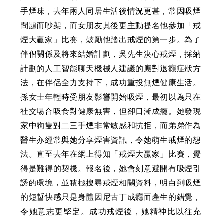
手煙味，去年兩人同居生活後情況更甚，常因吸煙
問題而吵架，而女朋友其後更主動提名他參加「戒
煙大贏家」比賽，鼓勵他踏出戒煙的第一步。為了
伴侶關係及將來結婚計劃，吳先生決心戒煙，採納
計劃的人工智能聊天機械人建議的應對退癮症狀方
法，在伴侶全力支持下，成功重投無煙健康生活。
孫女士年輕時受朋友影響開始吸煙，最初以為只在
社交場合吸食對健康無害，但卻日漸成癮。她發現
家中狗隻對二三手煙非常敏感和抗拒，而弟弟作為
醫生亦經常與她分享煙害資訊，令她萌生戒煙的想
法。直至去年在網上得知「戒煙大贏家」比賽，覺
得是難得的契機。報名後，她會刻意避開有吸煙引
誘的環境，並積極搜尋戒煙相關資料，明白到吸煙
的短暫快感只是身體因尼古丁成癮而產生的錯覺，
令她意志更堅定。成功戒煙後，她精神比以往充