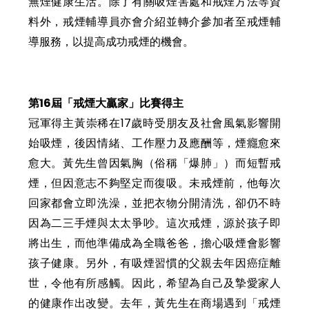
無煙健康生活。除了有關吸煙害處和戒煙方法等資
料外，戒煙輔導員亦會介紹並轉介參加者至戒煙輔
導服務，以提高成功戒煙的機會。
第16屆「戒煙大贏家」比賽得主
冠軍得主黃崇稀在17歲時受朋友及社會風氣影響開
始吸煙，後因情緒、工作壓力及應酬等，煙癮愈來
愈大。黃先生曾因氣胸（俗稱「爆肺」）而短暫戒
煙，但因意志不夠堅定而復吸。未戒煙前，他每次
回家都會立即洗澡，並把衣物分開清洗，卻仍不時
因為二三手煙與太太爭吵。這次戒煙，源於孩子即
將出生，而他準備成為全職爸爸，擔心吸煙會影響
孩子健康。另外，有吸煙習慣的父親去年因癌症離
世，令他有所感觸。因此，希望為自己及摯愛家人
的健康作出改變。去年，黃先生在商場遇到「戒煙