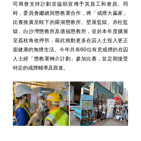
司商會支持計劃並協助宣傳予其員工和會員。同
時，委員會繼續與懲教署合作，將「戒煙大贏家」
比賽推廣至轄下的羅湖懲教所、壁屋監獄、赤柱監
獄、白沙灣懲教所及塘福懲教所，並於本年度擴展
至荔枝角收押所，藉此推動更多在囚人士投入更正
面健康的無煙生活。今年共有60位有意戒煙的在囚
人士經「懲教署轉介計劃」參加比賽，並定期接受
特定的戒煙輔導及跟進。