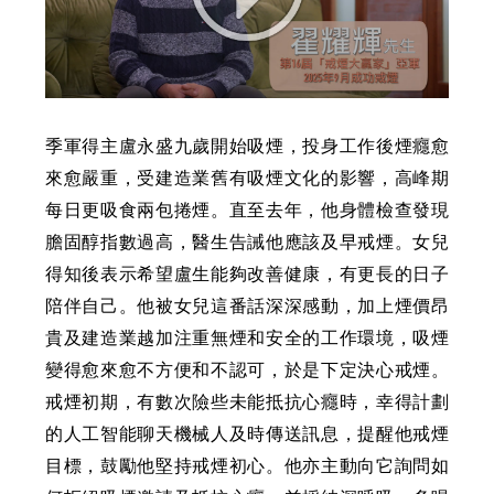
季軍得主盧永盛九歲開始吸煙，投身工作後煙癮愈
來愈嚴重，受建造業舊有吸煙文化的影響，高峰期
每日更吸食兩包捲煙。直至去年，他身體檢查發現
膽固醇指數過高，醫生告誡他應該及早戒煙。女兒
得知後表示希望盧生能夠改善健康，有更長的日子
陪伴自己。他被女兒這番話深深感動，加上煙價昂
貴及建造業越加注重無煙和安全的工作環境，吸煙
變得愈來愈不方便和不認可，於是下定決心戒煙。
戒煙初期，有數次險些未能抵抗心癮時，幸得計劃
的人工智能聊天機械人及時傳送訊息，提醒他戒煙
目標，鼓勵他堅持戒煙初心。他亦主動向它詢問如