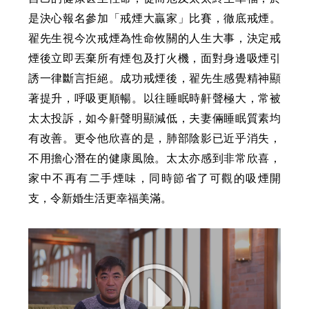
是決心報名參加「戒煙大贏家」比賽，徹底戒煙。
翟先生視今次戒煙為性命攸關的人生大事，決定戒
煙後立即丟棄所有煙包及打火機，面對身邊吸煙引
誘一律斷言拒絕。成功戒煙後，翟先生感覺精神顯
著提升，呼吸更順暢。以往睡眠時鼾聲極大，常被
太太投訴，如今鼾聲明顯減低，夫妻倆睡眠質素均
有改善。更令他欣喜的是，肺部陰影已近乎消失，
不用擔心潛在的健康風險。太太亦感到非常欣喜，
家中不再有二手煙味，同時節省了可觀的吸煙開
支，令新婚生活更幸福美滿。