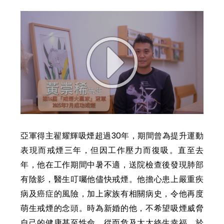
亞軍得主翟耀輝吸煙超過30年，期間曾為提升運動
表現而戒煙三年，但因工作壓力而復吸。直至去
年，他在工作期間中暑不適，送院檢查後發現肺部
有陰影，醫生叮囑他儘快戒煙。他擔心患上嚴重疾
病及癌症的風險，加上家族有相關病史，令他再度
萌生戒煙的念頭。時為新婚的他，不希望吸煙威脅
自己的健康甚至性命，從而危及太太終生幸福，於