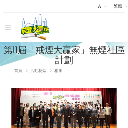
A
繁體
Menu
第11屆「戒煙大贏家」無煙社區
計劃
首頁
活動花絮
相集