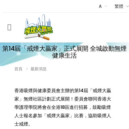
A
繁體
Menu
第14屆「戒煙大贏家」正式展開 全城啟動無煙
健康生活
首頁
最新消息
香港吸煙與健康委員會主辦的第14屆「戒煙大贏
家」無煙社區計劃正式展開！委員會聯同香港大
學護理學院將會在全港18區進行招募，鼓勵吸煙
人士報名參加「戒煙大贏家」比賽，協助吸煙人
士戒煙。