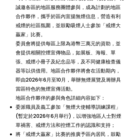
誠邀各區的地區服務團體參與，成為計劃的地區
合作夥伴，攜手於區內宣揚無煙信息，營造有利
戒煙的社區氛圍，並鼓勵吸煙人士參加「戒煙大
贏家」比賽。
委員會將提供每區上限為港幣三萬元的資助，並
會提供相關控煙宣傳物品，如展板、海報、單
張、戒煙小冊子及紀念品等，及不同健康檢查儀
器等以供借用。地區合作夥伴將會在活動期內，
即由2026年6月至10月，舉辦無煙展覽及籌辦具
當區特色的無煙宣傳活動。
地區合作夥伴的參與角色詳細內容如下：
委派職員及義工參加「無煙大使輔導訓練課程」
(暫定於2026年6月舉行)，以增強地區人士對煙
草禍害、戒煙方法和控煙工作的認識和支持；
將「戒煙大贏家」比賽的推廣予區內居民，鼓勵