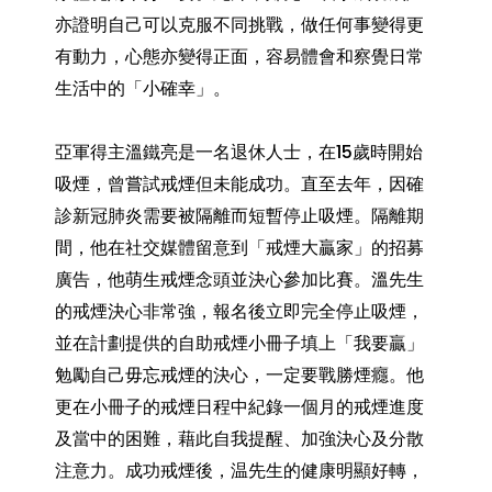
亦證明自己可以克服不同挑戰，做任何事變得更
有動力，心態亦變得正面，容易體會和察覺日常
生活中的「小確幸」。
亞軍得主溫鐵亮是一名退休人士，在15歲時開始
吸煙，曾嘗試戒煙但未能成功。直至去年，因確
診新冠肺炎需要被隔離而短暫停止吸煙。隔離期
間，他在社交媒體留意到「戒煙大贏家」的招募
廣告，他萌生戒煙念頭並決心參加比賽。溫先生
的戒煙決心非常強，報名後立即完全停止吸煙，
並在計劃提供的自助戒煙小冊子填上「我要贏」
勉勵自己毋忘戒煙的決心，一定要戰勝煙癮。他
更在小冊子的戒煙日程中紀錄一個月的戒煙進度
及當中的困難，藉此自我提醒、加強決心及分散
注意力。成功戒煙後，温先生的健康明顯好轉，