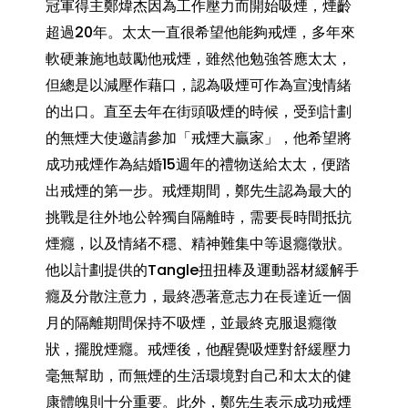
冠軍得主鄭煒杰因為工作壓力而開始吸煙，煙齡
超過20年。太太一直很希望他能夠戒煙，多年來
軟硬兼施地鼓勵他戒煙，雖然他勉強答應太太，
但總是以減壓作藉口，認為吸煙可作為宣洩情緒
的出口。直至去年在街頭吸煙的時候，受到計劃
的無煙大使邀請參加「戒煙大贏家」，他希望將
成功戒煙作為結婚15週年的禮物送給太太，便踏
出戒煙的第一步。戒煙期間，鄭先生認為最大的
挑戰是往外地公幹獨自隔離時，需要長時間抵抗
煙癮，以及情緒不穩、精神難集中等退癮徵狀。
他以計劃提供的Tangle扭扭棒及運動器材緩解手
癮及分散注意力，最終憑著意志力在長達近一個
月的隔離期間保持不吸煙，並最終克服退癮徵
狀，擺脫煙癮。戒煙後，他醒覺吸煙對舒緩壓力
毫無幫助，而無煙的生活環境對自己和太太的健
康體魄則十分重要。此外，鄭先生表示成功戒煙