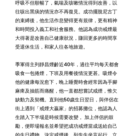
呼吸不但順暢了，氣喘及咳嗽情況得到改善，以
往咳出黑痰的情況亦不再復見。成功擺脫尼古丁
的束縛後，他生活作息變得更有規律，更有精神
和時間投入義工和社會服務。他認為成功戒煙最
大得著是改善自己健康狀況，賺回更多的時間享
受退休生活，和家人往各地旅遊。
季軍得主列靜昌煙齡近40年，過往平均每天都會
吸食一包捲煙，下班及用餐後情況更甚。吸煙令
他的健康每況愈下，晚上睡覺時會經常因為手腳
麻痺及抽筋而痛醒，他一直都想嘗試戒煙，惟欠
缺動力及契機。直到他50歲生日翌日，與伴侶在
街上遇到「戒煙大贏家」的招募攤位，他認為人
生踏入下半場是時候需要改變， 加上伴侶的鼓
勵，便即場報名並希望把成功戒煙當成送給自己
的生日禮物。決定戒煙後，列先生坐言起行，立